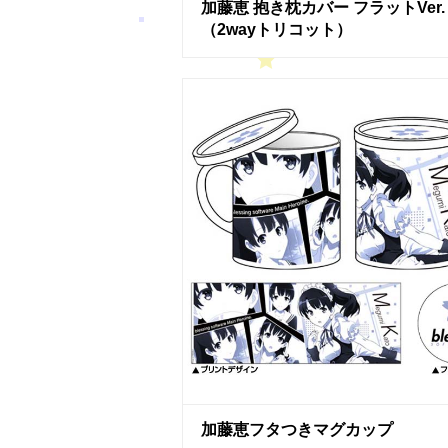
加藤恵 抱き枕カバー フラットVer.
（2wayトリコット）
加藤恵フタつきマグカップ