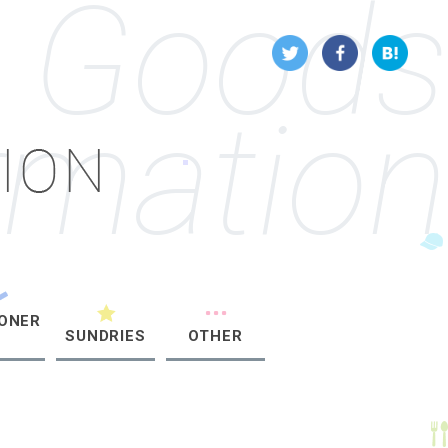
Goods
rmation
IONER
Y
SUNDRIES
OTHER