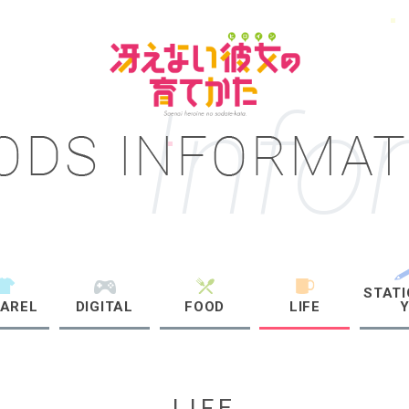
Info
STAT
AREL
DIGITAL
FOOD
LIFE
LIFE