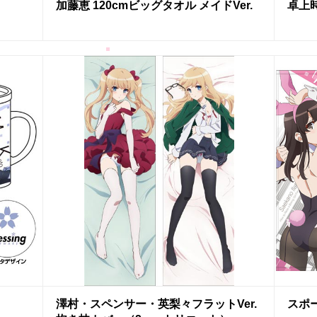
卓上
加藤恵 120cmビッグタオル メイドVer.
スポー
澤村・スペンサー・英梨々フラットVer.