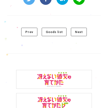
Prev
Goods list
Next