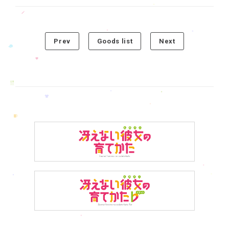
Prev
Goods list
Next