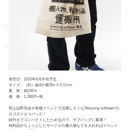
発売日：2015年6月中旬予定
サイズ：（約）縦42×横35×マチ17cm
素 材：綿100％
価 格：1,300円+税
同人誌即売会や各種イベントで活躍しそうな“blessing software”の
ロゴ入りエコバッグ！
紐付きでコンパクトにたためるので、サブバッグに最適！
戦利品やちょっとしたサークルの搬入物などを入れればイベント