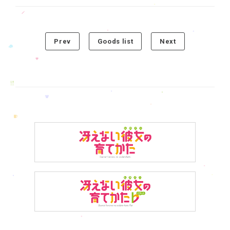
Prev
Goods list
Next