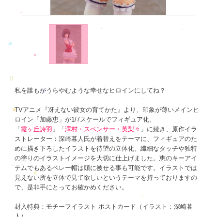
私を誰もがうらやむような幸せなヒロインにしてね？
TVアニメ『冴えない彼女の育てかた』より、印象が薄いメインヒ
ロイン「加藤恵」が1/7スケールでフィギュア化。
「
霞ヶ丘詩羽
」「
澤村・スペンサー・英梨々
」に続き、原作イラ
ストレーター：深崎暮人氏が着替えをテーマに、フィギュアのた
めに描き下ろしたイラストを待望の立体化。繊細なタッチや独特
の塗りのイラストイメージを大切に仕上げました。恵のキーアイ
テムでもあるベレー帽は頭に被せる事も可能です。イラストでは
見えない所を立体で見て欲しいというテーマを持っておりますの
で、是非手にとってお確かめください。
封入特典：モチーフイラスト ポストカード（イラスト：深崎暮
人）