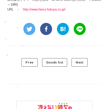
～18時)
URL ：
http://www.fancy-fukuya.co.jp/
Prev
Goods list
Next